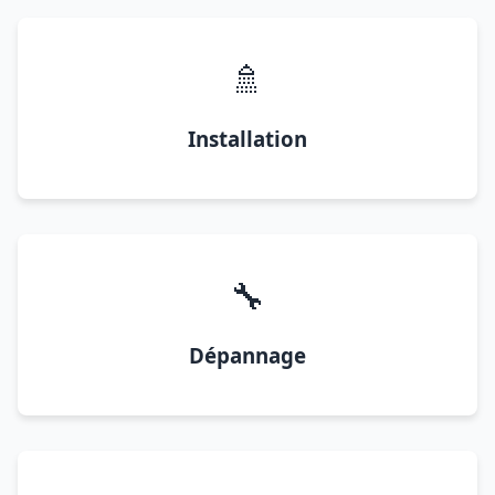
🚿
Installation
🔧
Dépannage