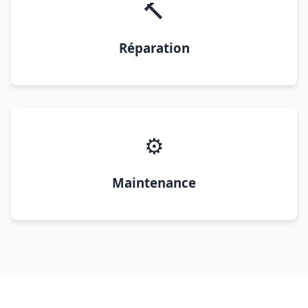
🔨
Réparation
⚙️
Maintenance