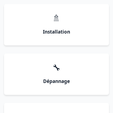
🚿
Installation
🔧
Dépannage