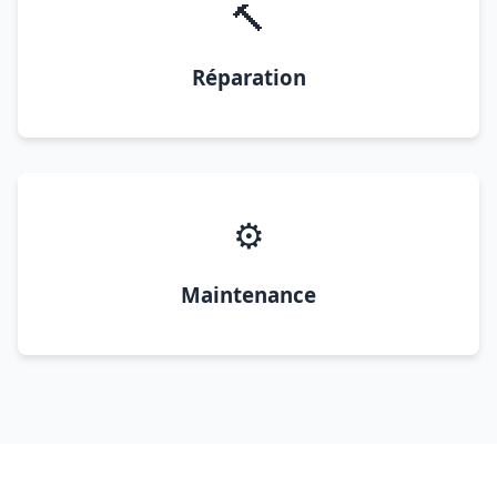
🔨
Réparation
⚙️
Maintenance