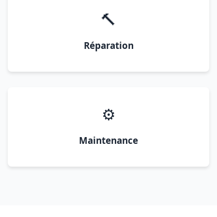
🔨
Réparation
⚙️
Maintenance