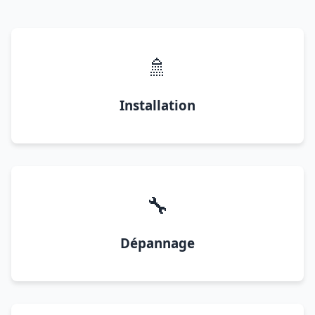
🚿
Installation
🔧
Dépannage