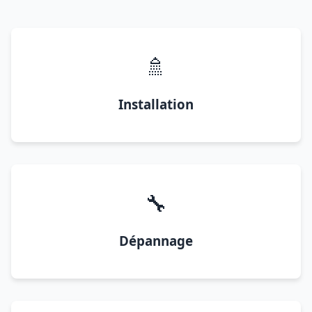
🚿
Installation
🔧
Dépannage