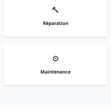
🔨
Réparation
⚙️
Maintenance