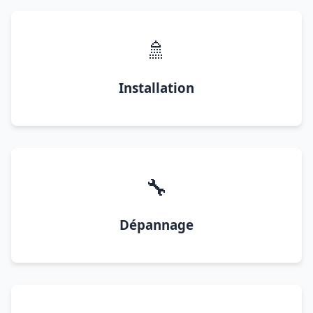
🚿
Installation
🔧
Dépannage