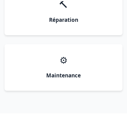
🔨
Réparation
⚙️
Maintenance