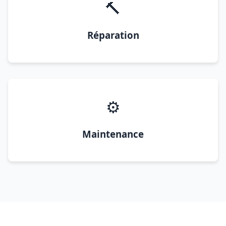
🔨
Réparation
⚙️
Maintenance