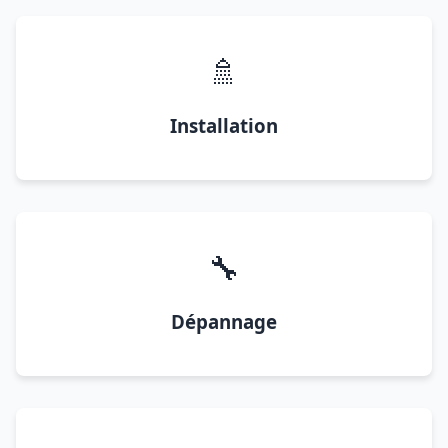
🚿
Installation
🔧
Dépannage