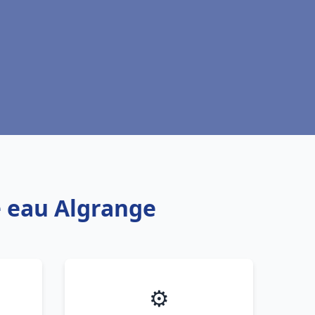
e eau Algrange
⚙️