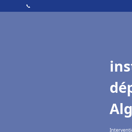
📞
ins
dé
Al
Interventi