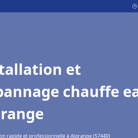
🕒
tallation et
pannage chauffe e
grange
on rapide et professionnelle à Algrange (57440)