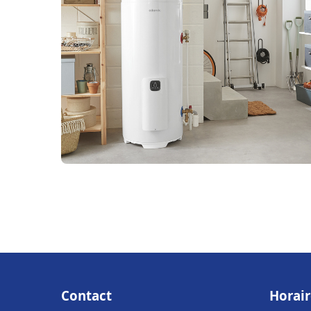
Contact
Horair