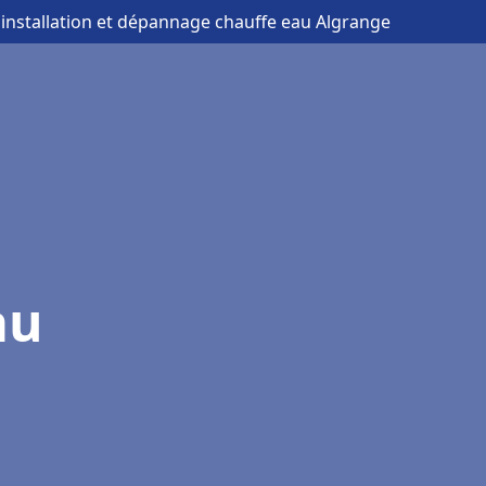
 installation et dépannage chauffe eau Algrange
au