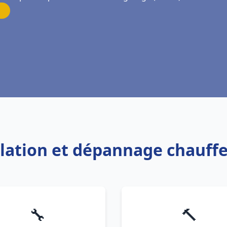
allation et dépannage chauff
🔧
🔨