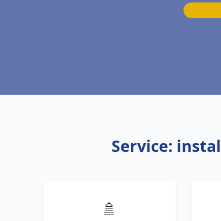
Service: inst
🚿