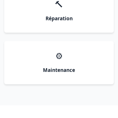
🔨
Réparation
⚙️
Maintenance