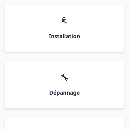
🚿
Installation
🔧
Dépannage