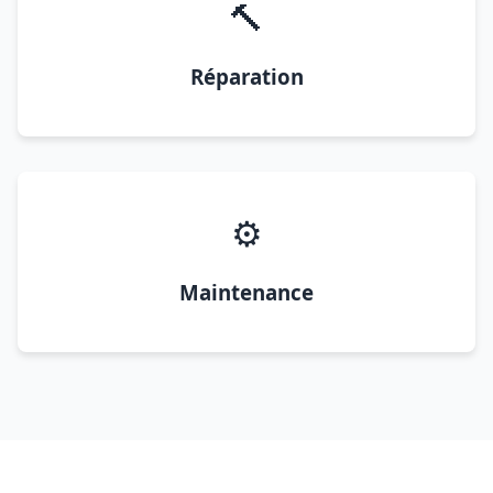
🔨
Réparation
⚙️
Maintenance