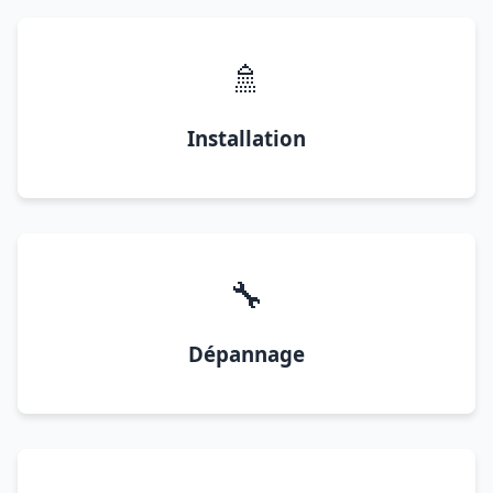
🚿
Installation
🔧
Dépannage