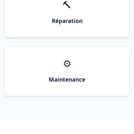
🔨
Réparation
⚙️
Maintenance