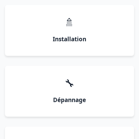
🚿
Installation
🔧
Dépannage