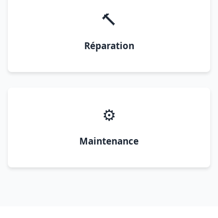
🔨
Réparation
⚙️
Maintenance