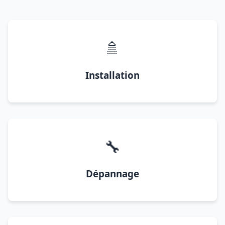
🚿
Installation
🔧
Dépannage