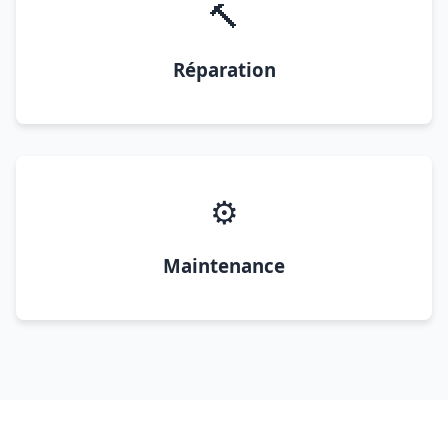
🔨
Réparation
⚙️
Maintenance