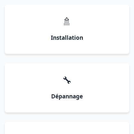
🚿
Installation
🔧
Dépannage