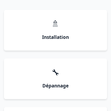
🚿
Installation
🔧
Dépannage