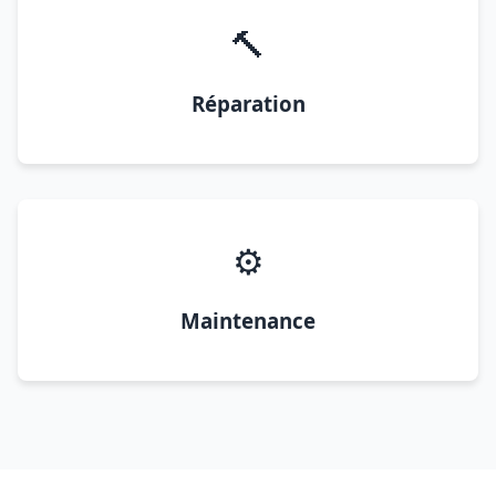
🔨
Réparation
⚙️
Maintenance