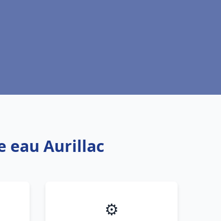
e eau Aurillac
⚙️