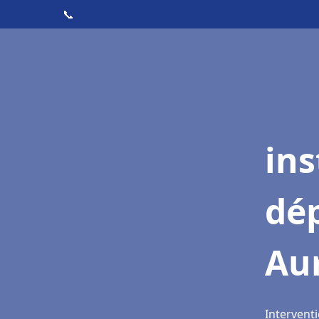
📞
ins
dé
Aur
Interventi