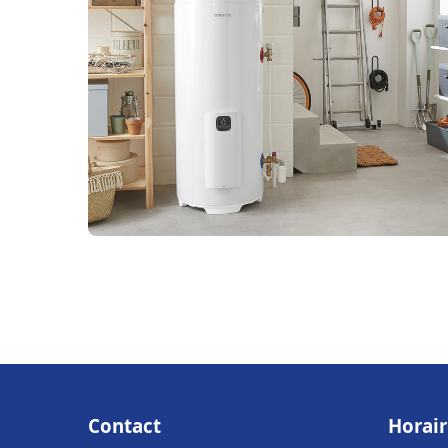
Contact
Horair