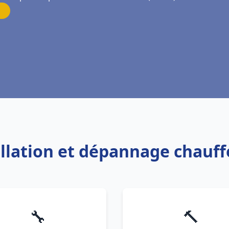
allation et dépannage chauff
🔧
🔨