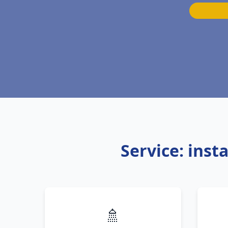
Service: inst
🚿