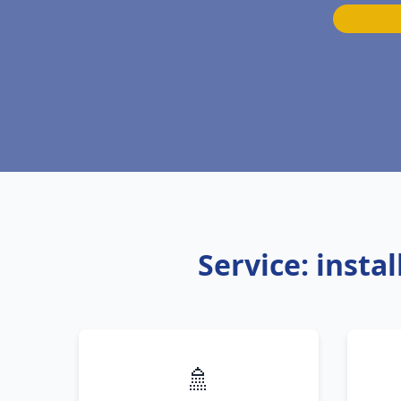
Service: inst
🚿