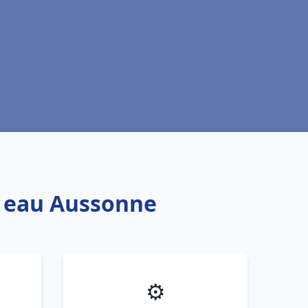
e eau Aussonne
⚙️