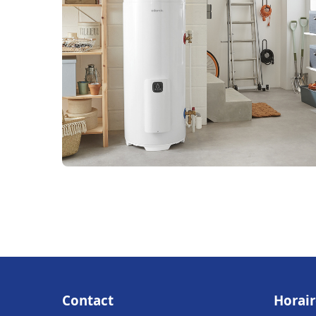
Contact
Horair