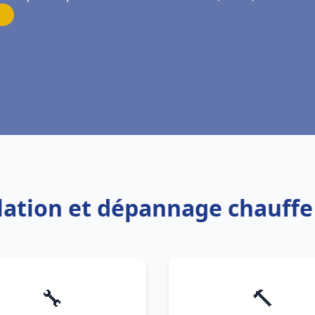
allation et dépannage chauff
🔧
🔨