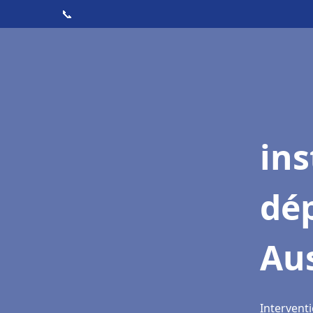
📞
ins
dé
Au
Intervent