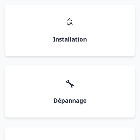
🚿
Installation
🔧
Dépannage