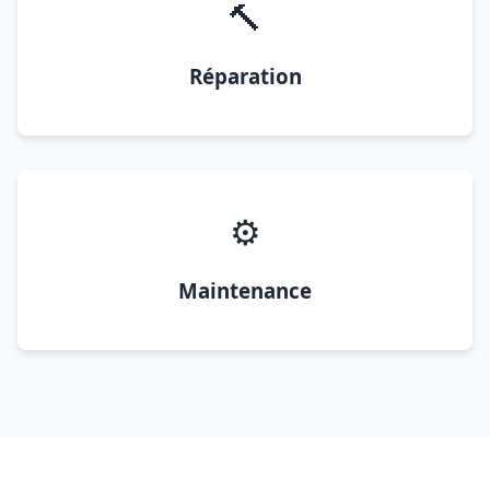
🔨
Réparation
⚙️
Maintenance