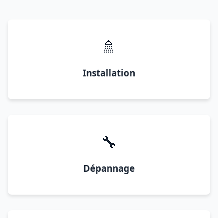
🚿
Installation
🔧
Dépannage