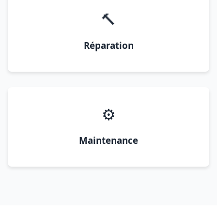
🔨
Réparation
⚙️
Maintenance