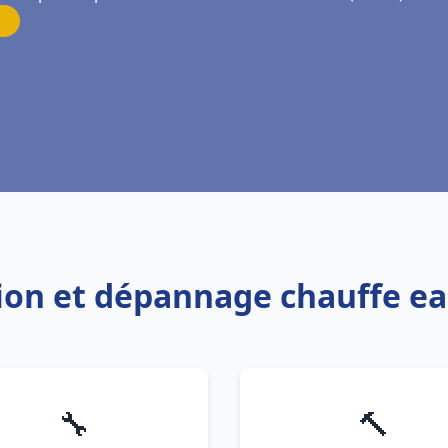
ation et dépannage chauffe e
🔧
🔨