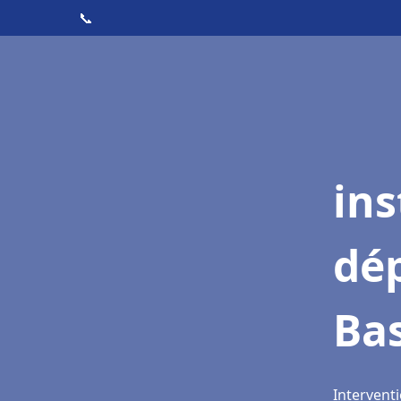
📞
ins
dé
Ba
Intervent