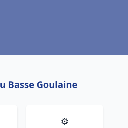
au Basse Goulaine
⚙️