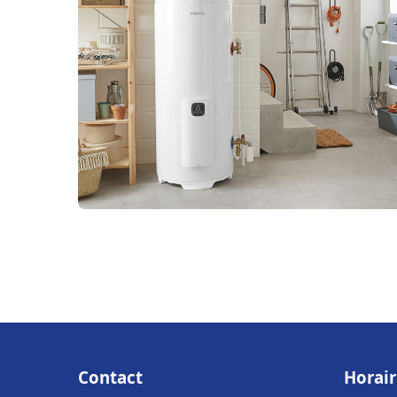
Contact
Horair