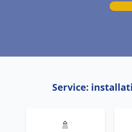
Service: install
🚿