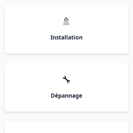
🚿
Installation
🔧
Dépannage