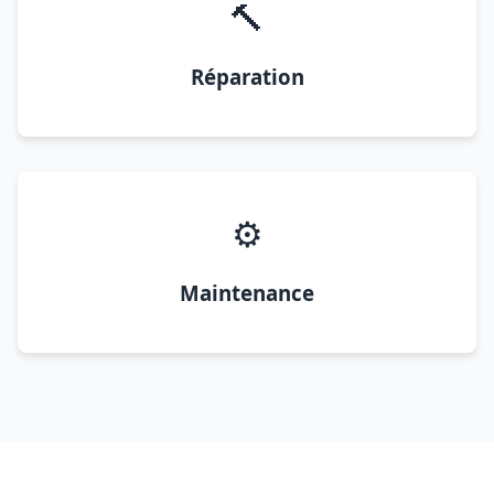
🔨
Réparation
⚙️
Maintenance