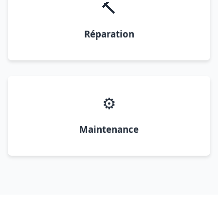
🔨
Réparation
⚙️
Maintenance