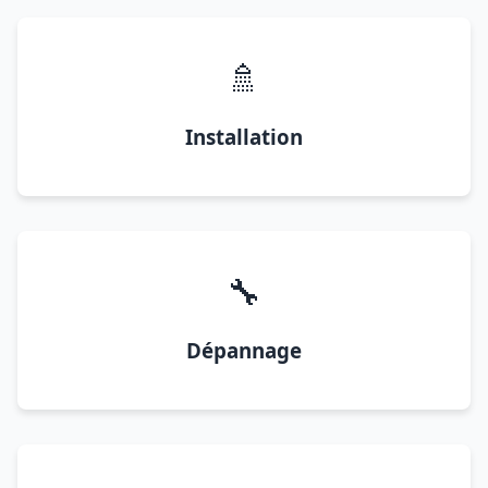
🚿
Installation
🔧
Dépannage