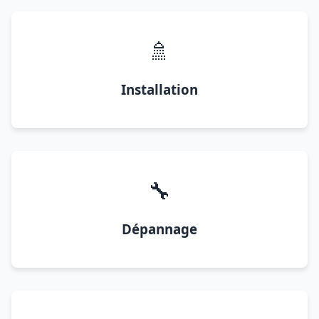
🚿
Installation
🔧
Dépannage