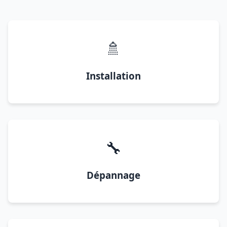
🚿
Installation
🔧
Dépannage