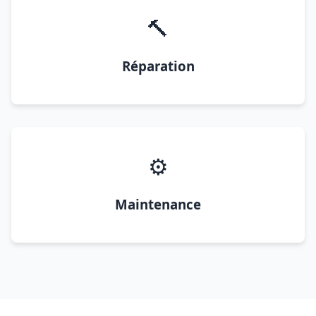
🔨
Réparation
⚙️
Maintenance