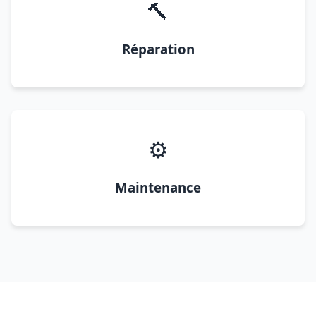
🔨
Réparation
⚙️
Maintenance