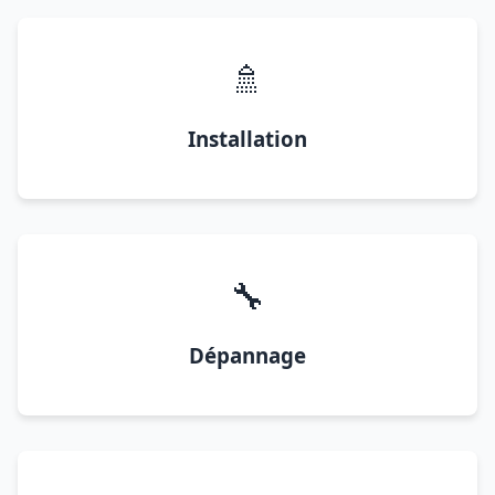
🚿
Installation
🔧
Dépannage