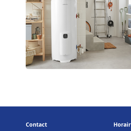
Contact
Horair