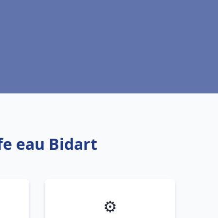
fe eau Bidart
⚙️