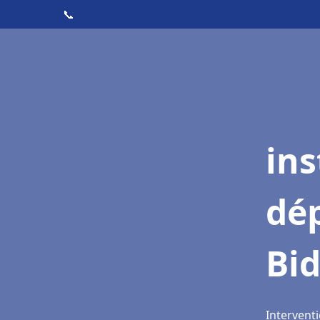
📞
ins
dé
Bid
Interventi