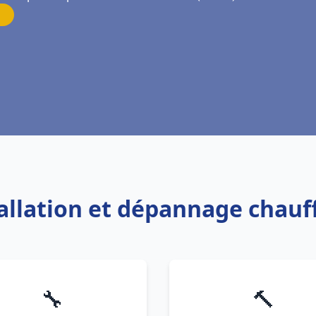
tallation et dépannage chauf
🔧
🔨