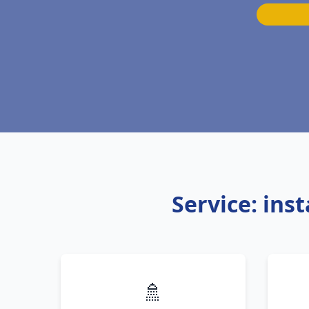
Service: ins
🚿