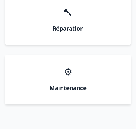
🔨
Réparation
⚙️
Maintenance