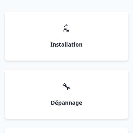
🚿
Installation
🔧
Dépannage