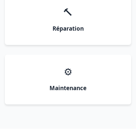
🔨
Réparation
⚙️
Maintenance