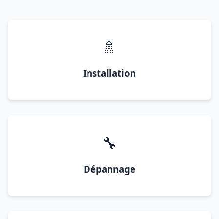
🚿
Installation
🔧
Dépannage