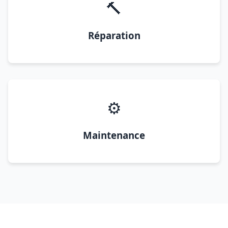
🔨
Réparation
⚙️
Maintenance