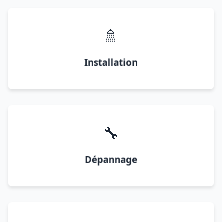
🚿
Installation
🔧
Dépannage