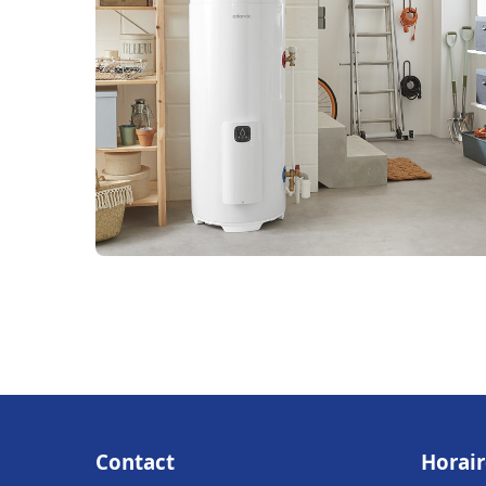
Contact
Horair