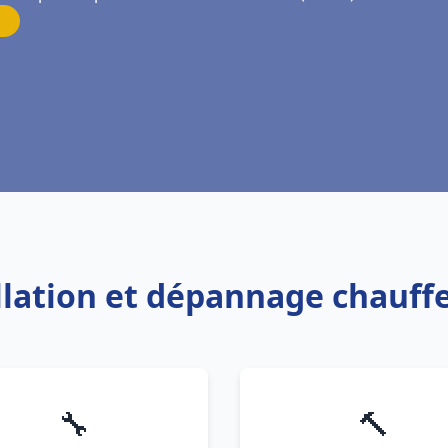
allation et dépannage chauf
🔧
🔨