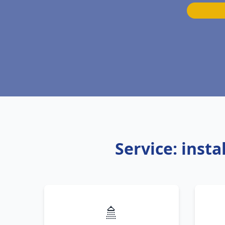
Service: inst
🚿