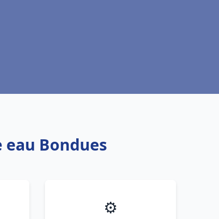
fe eau Bondues
⚙️