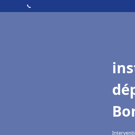
📞
ins
dé
Bo
Intervent