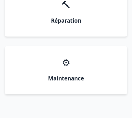
🔨
Réparation
⚙️
Maintenance