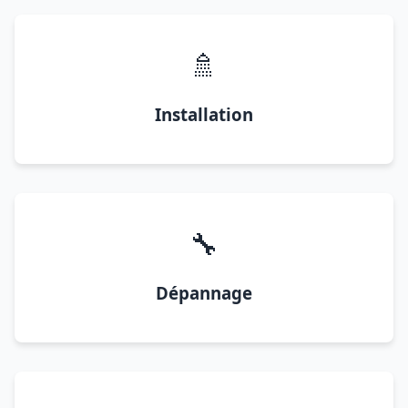
🚿
Installation
🔧
Dépannage