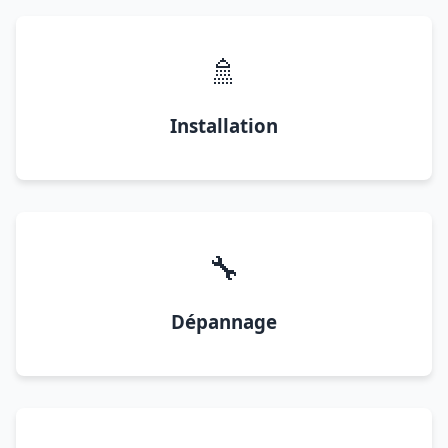
🚿
Installation
🔧
Dépannage