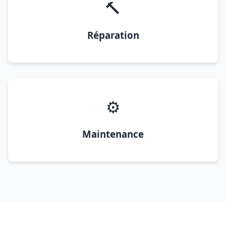
🔨
Réparation
⚙️
Maintenance