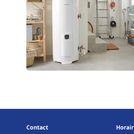
Contact
Horair