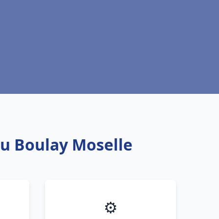
au Boulay Moselle
⚙️