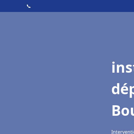
📞
ins
dé
Bo
Interventi