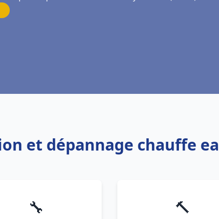
ation et dépannage chauffe e
🔧
🔨