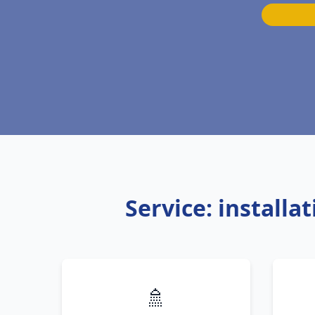
Service: install
🚿