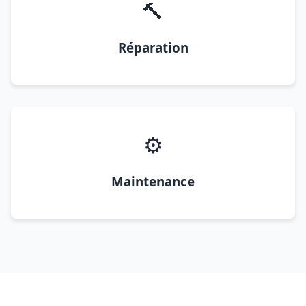
🔨
Réparation
⚙️
Maintenance