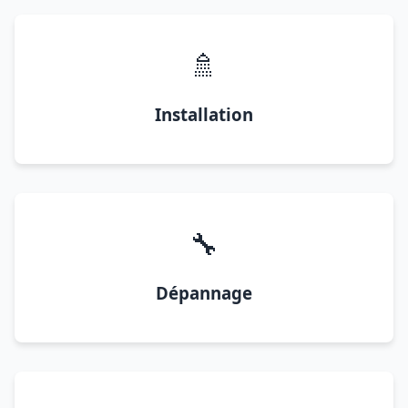
🚿
Installation
🔧
Dépannage