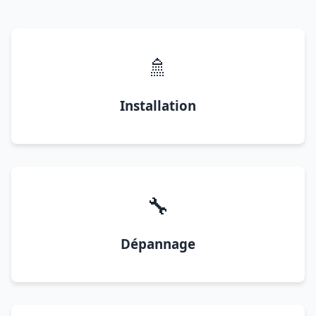
🚿
Installation
🔧
Dépannage