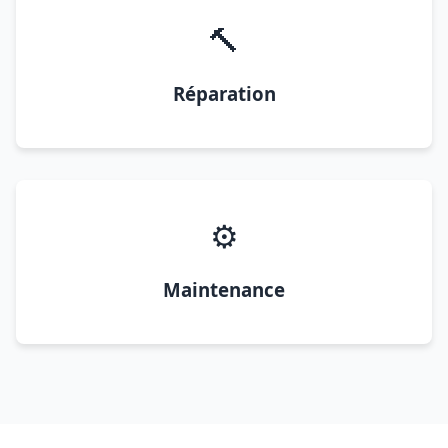
🔨
Réparation
⚙️
Maintenance