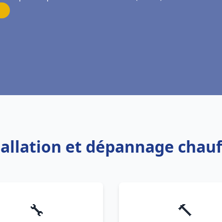
tallation et dépannage chauf
🔧
🔨