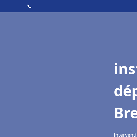
📞
ins
dé
Bre
Interventi