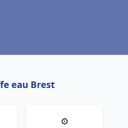
fe eau Brest
⚙️