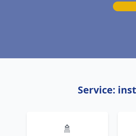
Service: ins
🚿