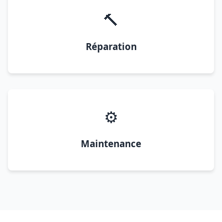
🔨
Réparation
⚙️
Maintenance