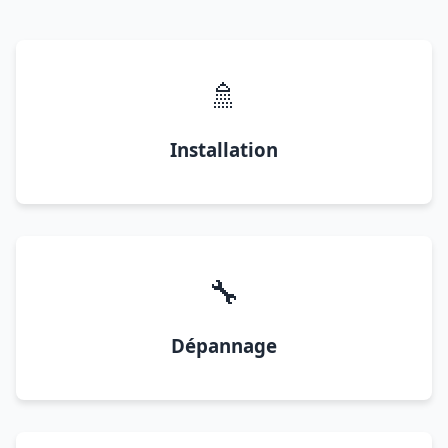
🚿
Installation
🔧
Dépannage