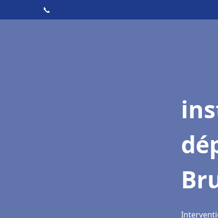
📞
ins
dé
Br
Interventi