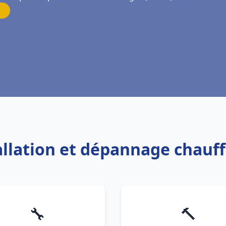
tallation et dépannage chauf
🔧
🔨