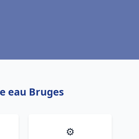
fe eau Bruges
⚙️