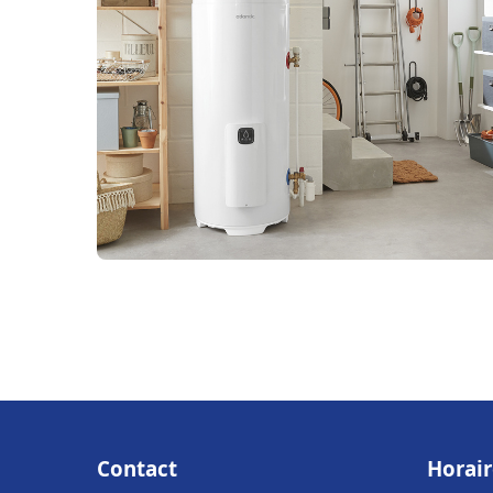
Contact
Horair