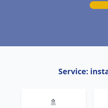
Service: ins
🚿