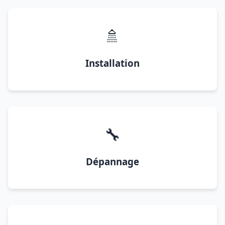
🚿
Installation
🔧
Dépannage