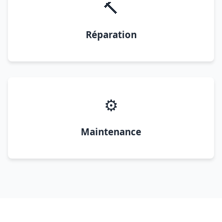
🔨
Réparation
⚙️
Maintenance