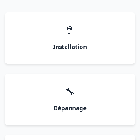
🚿
Installation
🔧
Dépannage