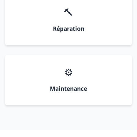
🔨
Réparation
⚙️
Maintenance