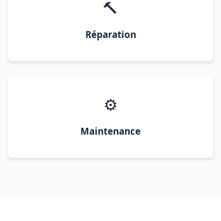
🔨
Réparation
⚙️
Maintenance