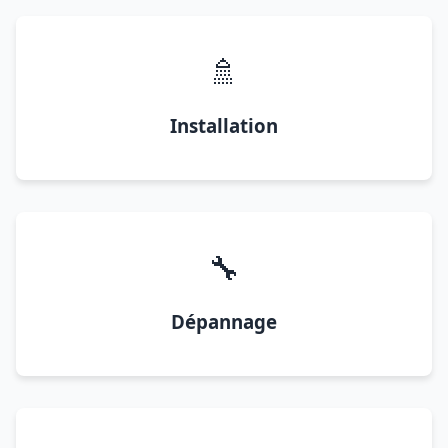
🚿
Installation
🔧
Dépannage