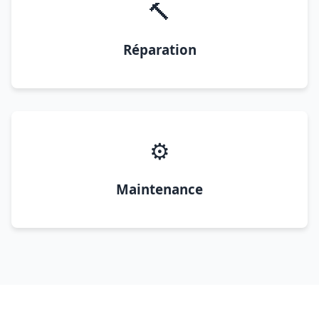
🔨
Réparation
⚙️
Maintenance