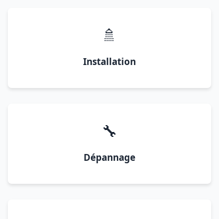
🚿
Installation
🔧
Dépannage