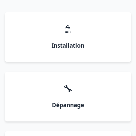
🚿
Installation
🔧
Dépannage