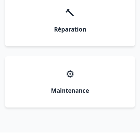
🔨
Réparation
⚙️
Maintenance