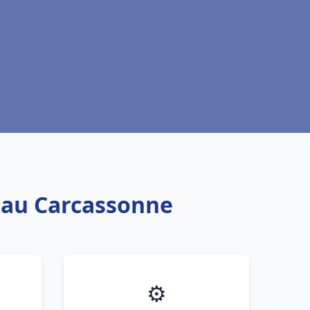
 eau Carcassonne
⚙️