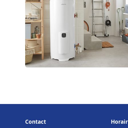
Contact
Horair