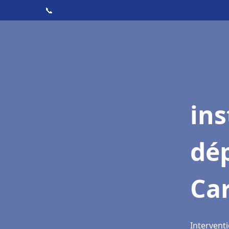
📞
ins
dé
Ca
Intervent