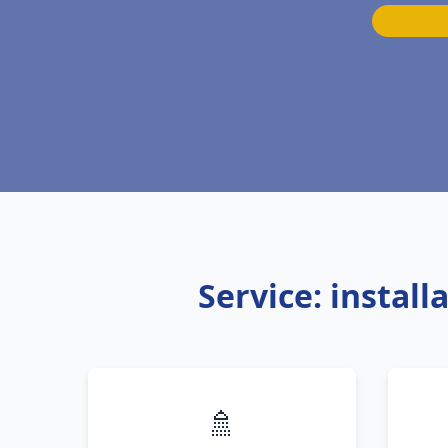
Service: instal
🚿