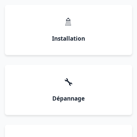
🚿
Installation
🔧
Dépannage