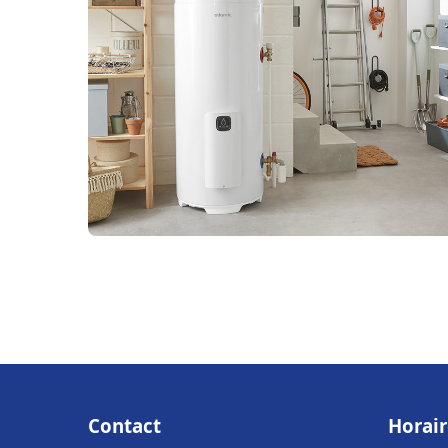
Contact
Horair