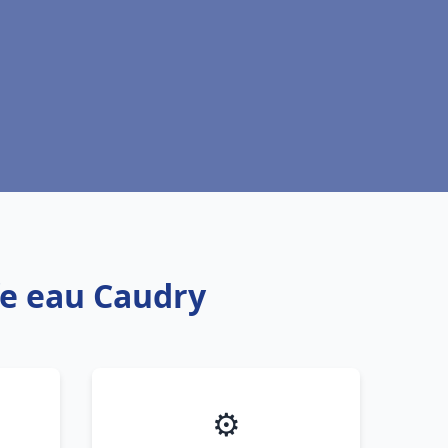
fe eau Caudry
⚙️