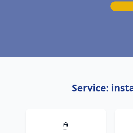
Service: ins
🚿