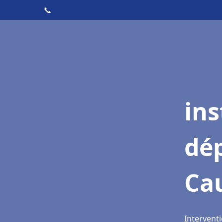
📞
ins
dé
Ca
Interventi