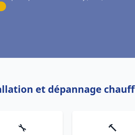
tallation et dépannage chauf
🔧
🔨