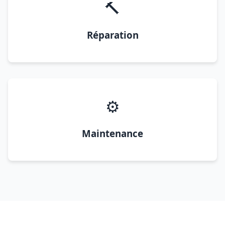
🔨
Réparation
⚙️
Maintenance