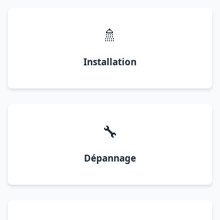
🚿
Installation
🔧
Dépannage