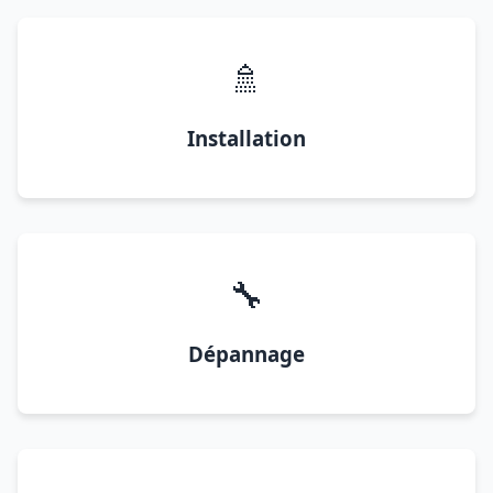
🚿
Installation
🔧
Dépannage