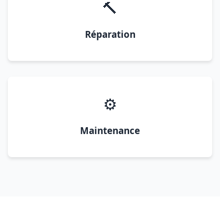
🔨
Réparation
⚙️
Maintenance