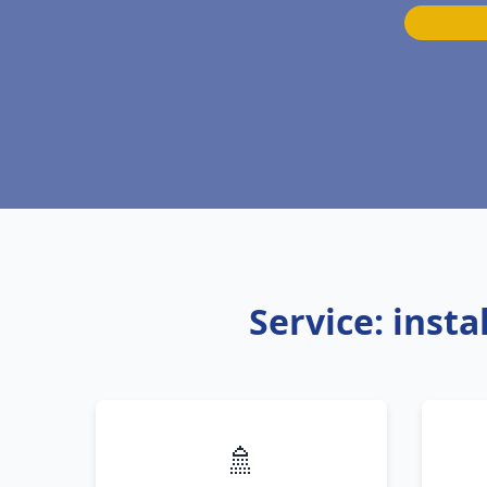
Service: inst
🚿