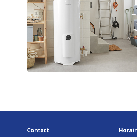
Contact
Horair