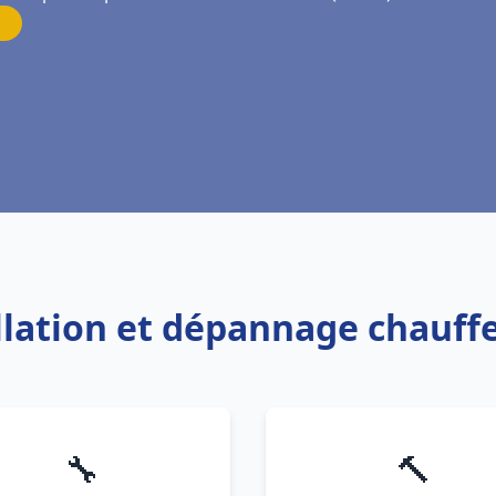
allation et dépannage chauff
🔧
🔨