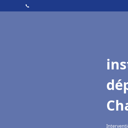
📞
ins
dé
Ch
Interventi