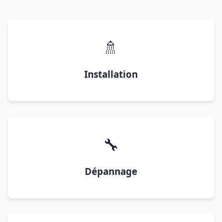
🚿
Installation
🔧
Dépannage