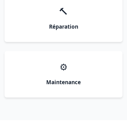
🔨
Réparation
⚙️
Maintenance