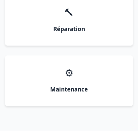
🔨
Réparation
⚙️
Maintenance