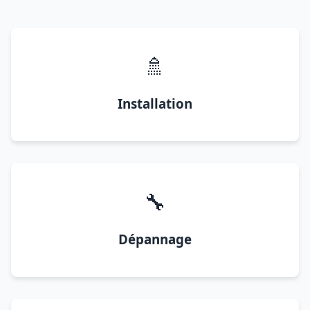
🚿
Installation
🔧
Dépannage