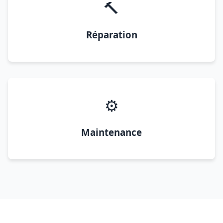
🔨
Réparation
⚙️
Maintenance