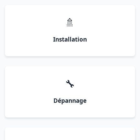
🚿
Installation
🔧
Dépannage